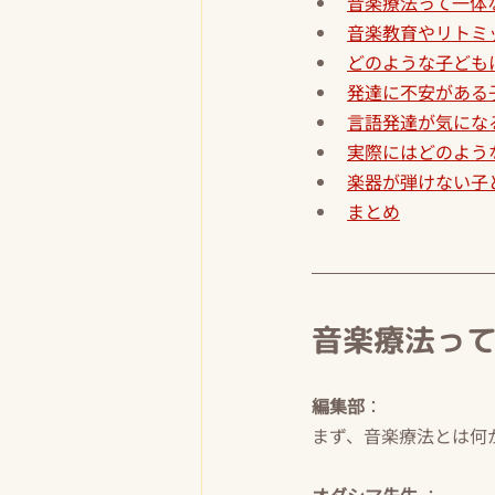
音楽療法って一体
音楽教育やリトミ
どのような子ども
発達に不安がある
言語発達が気にな
実際にはどのよう
楽器が弾けない子
まとめ
音楽療法っ
編集部
：
まず、音楽療法とは何
オダシマ先生
 ：