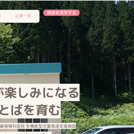
施設を見学する
開
記事一覧
が楽しみになる​
とばを育む
鼻咽喉科医院 多機能型児童発達支援施設