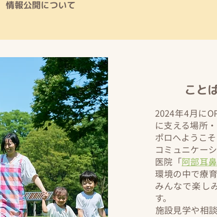
情報公開について
こと
2024年4月
に支える場所
ポロへようこそ
コミュニケー
医院「
阿部耳
環境の中で療
みんなで楽し
す。
​施設見学や相